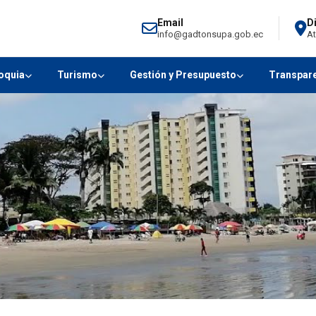
Email
D
info@gadtonsupa.gob.ec
At
oquia
Turismo
Gestión y Presupuesto
Transpar