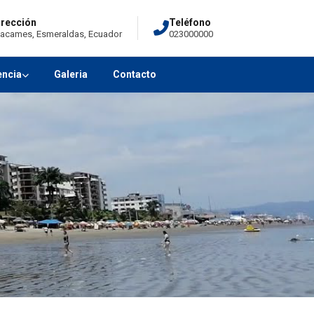
irección
Teléfono
acames, Esmeraldas, Ecuador
023000000
encia
Galeria
Contacto